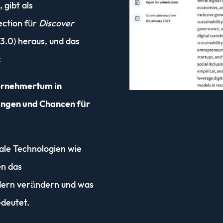
 gibt als
ection für
Discover
 3.0) heraus, und das
:
ernehmertum in
ungen und Chancen für
tale Technologien wie
en das
ern verändern und was
edeutet.