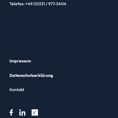
begeistert! Die Vorlesung war inhaltlich sehr
Telefax: +49 (0)331 / 977-3404
interessant und logisch aufgebaut.“
„Dr. Tiberius hat sich Zeit genommen, er war stets
ein Fachmann, gut vorbereitet, angenehme
Stimme, gutes Tempo.“
„Junger, motivierter Dozent, viele Beispiele aus
der Praxis“
Impressum
„Herr Dr. Tiberius war in meinem bisherigen
Datenschutz­erklärung
Studium (5. Semester) die beste Lehrkraft, die ich
hatte. Er hat alles auf eine sehr ruhige,
Kontakt
sympat[h]ische und professionelle Art und Weise
erklärt und war immer für Fragen und
Anmerkungen offen. Durch ihn entstand Interesse