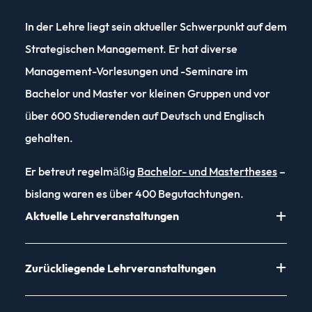
Futures
Forschungsnetzwerk Entrepreneurship, Innovation
In der Lehre liegt sein aktueller Schwerpunkt auf dem
und Mittelstand
International Journal of Information Management
Strategischen Management. Er hat diverse
Management-Vorlesungen und -Seminare im
German Economic Association of Businesss
The International Journal of Management
Bachelor und Master vor kleinen Gruppen und vor
Administration
Education
über 600 Studierenden auf Deutsch und Englisch
Potsdam Graduate School
International Small Business Journal
gehalten.
Schmalenbach-Gesellschaft für
Journal of Business Research
Er betreut regelmäßig
Bachelor- und Mastertheses
–
Betriebswirtschaft
bislang waren es über 400 Begutachtungen.
Journal of Business Venturing
Aktuelle Lehrveranstaltungen
Universitätsgesellschaft Potsdam
Journal of Retailing and Consumer Services
Verband der Hochschullehrerinnen und
Sommersemester
Zurückliegende Lehrveranstaltungen
Journal of Innovation & Knowledge
Hochschullehrer für Betriebswirtschaft
Vorlesung: Organisation und
(Wissenschaftliche Kommissionen: Strategisches
Unternehmensführung (Bachelor)
Journal of Product Innovation Management
Vorlesung: Corporate Strategy (ESCP Europe,