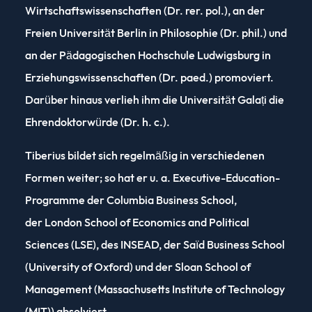
Veranstaltung auf eine sehr angenehme,
Wirtschaftswissenschaften (Dr. rer. pol.), an der
Beratungsmanagement (Master)
charmante und humorvolle Art und Weise. Ein
Freien Universität Berlin in Philosophie (Dr. phil.) und
großes Lob an ihn, denn im Gegensatz zu anderen,
Vorlesung: Personalmanagement (Bachelor)
an der Pädagogischen Hochschule Ludwigsburg in
thematisch komplexeren Vorlesungen, war seine
Erziehungswissenschaften (Dr. paed.) promoviert.
Vorlesung: Personalsysteme / Internationales
Veranstaltung die am meisten besuchte!“
Darüber hinaus verlieh ihm die Universität Galați die
Personalmanagement (Master)
Ehrendoktorwürde (Dr. h. c.).
„[B]este Vorlesung überhaupt!“
Vorlesung: Projekt- und Qualitätsmanagement
Tiberius bildet sich regelmäßig in verschiedenen
„[D]iese Veranstaltung hat mir mit großem
(Master)
Formen weiter; so hat er u. a.
Executive-Education-
Abstand am meisten Spaß gemacht.“
Vorlesung: Service Controlling (Master)
Programme
der
Columbia Business School
,
„Durch die sehr anschaulichen Beispiele, den
der
London School of Economics and Political
Vorlesung: Strategic Management (Master)
lockeren Umgang und die generell sehr motiviert
Sciences (LSE)
, des
INSEAD
, der
Saïd Business School
gehaltenen Vorlesungen. Herr Tiberius ist ein
Vorlesung: Team Management (Master)
(University of Oxford)
und der
Sloan School of
ausgezeichneter Dozent. Er kann Sachverhalte
Management (Massachusetts Institute of Technology
Vorlesung: Wertsteigerungsmanagement (Master)
super rüberbringen und die Studenten motivieren