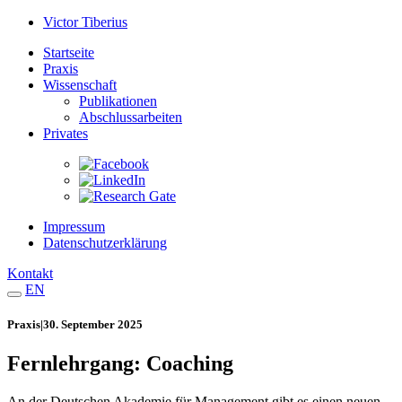
Victor Tiberius
Startseite
Praxis
Wissenschaft
Publikationen
Abschlussarbeiten
Privates
Impressum
Datenschutz­erklärung
Kontakt
EN
Praxis
|
30. September 2025
Fernlehrgang: Coaching
An der Deutschen Akademie für Management gibt es einen neuen