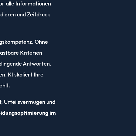
or alle Informationen
idieren und Zeitdruck
ungskompetenz. Ohne
lastbare Kriterien
l klingende Antworten.
. KI skaliert Ihre
hlt.
it, Urteilsvermögen und
eidungsoptimierung im